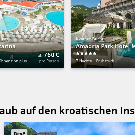
Küste
Kvarner-Bucht
tarina
Amadria Park Hotel M
760
€
ab
5
lbpension plus
pro Person
7 Nächte
+
Frühstück
aub auf den kroatischen In
Brač