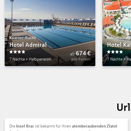
Kvarner-Bucht
Adriatische 
Hotel Admiral
Hotel Ka
674
€
ab
4
4
7 Nächte
+
Halbpension
pro Person
7 Nächte
+
Ha
Url
Die
Insel Brac
ist bekannt für ihren
atemberaubenden Zlatni