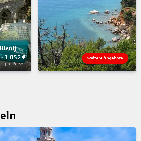
ilenij
1.052
€
ab
weitere Angebote
pro Person
seln