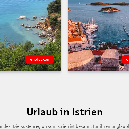
entdecken
e
Urlaub in Istrien
des. Die Küstenregion von Istrien ist bekannt für ihren unglaubl