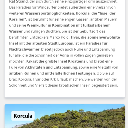
Rat Strand
, der sich durch seine einzigartige Form auszeichnet.
Das Paradies für Windsurfer bietet außerdem eine Vielzahl von
weiteren
Wassersportmöglichkeiten
.
Korcula, die "Insel der
Korallen"
, ist berühmt für seine engen Gassen, antiken Mauern
und seine
Weinkultur in Kombination mit türkisfarbenem
Wasser
und ruhigen Buchten. Sie ist der Geburtsort des
berühmten Entdeckers Marco Polo.
Hvar, die sonnenverwöhnte
Insel
mit der
ältesten Stadt Europas
, ist ein
Paradies für
Nachtschwärmer
, bietet jedoch auch Ruhe und Entspannung
für alle, die die Schönheit der Adria in vollen Zügen genießen
möchten.
Krk ist die größte Insel Kroatiens
und bietet eine
Fülle von
Aktivitäten und Entspannung
, sowie eine Vielzahl von
antiken Ruinen
und
mittelalterlichen Festungen
. Ob Sie auf
Brac, Korcula, Hvar oder Krk Urlaub machen, Sie werden von der
Schönheit und Vielfalt dieser kroatischen Inseln begeistert sein.
Korcula