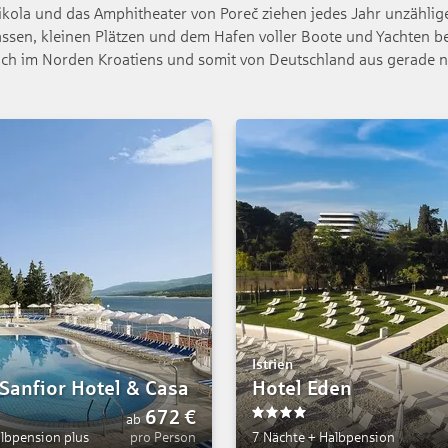
ikola und das Amphitheater von Poreč ziehen jedes Jahr unzählige 
assen, kleinen Plätzen und dem Hafen voller Boote und Yachten best
n sich im Norden Kroatiens und somit von Deutschland aus gerade 
Istrien
Sanfior Hotel & Casa
Hotel Eden
672
€
ab
4
lbpension plus
pro Person
7 Nächte
+
Halbpension