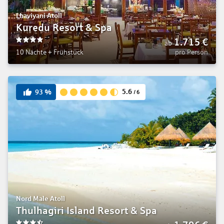
Lhaviyani Atoll
Kuredu Resort & Spa
1.715
€
ab
4
10 Nächte
+
Frühstück
pro Person
5.6
93
%
/
6
Nord Male Atoll
Thulhagiri Island Resort & Spa