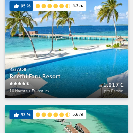
5.7
95
%
/
6
Raa Atoll
Reethi Faru Resort
1.917
€
ab
4.5
10 Nächte
+
Frühstück
pro Person
5.6
93
%
/
6