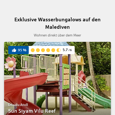
Exklusive Wasserbungalows auf den
Malediven
Wohnen direkt über dem Meer
5.7
95
%
/
6
Dhaalu Atoll
Sun Siyam Vilu Reef