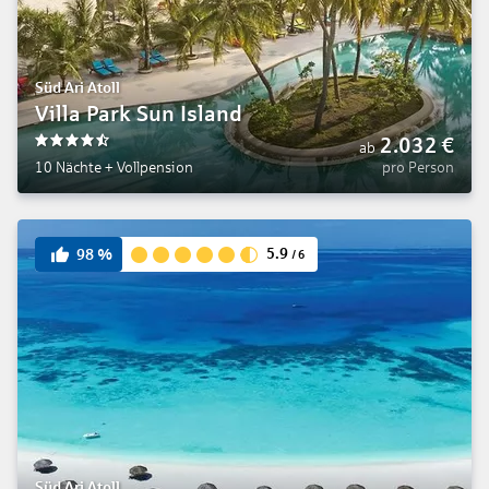
Süd Ari Atoll
Villa Park Sun Island
2.032
€
ab
4.5
10 Nächte
+
Vollpension
pro Person
5.9
98
%
/
6
Süd Ari Atoll