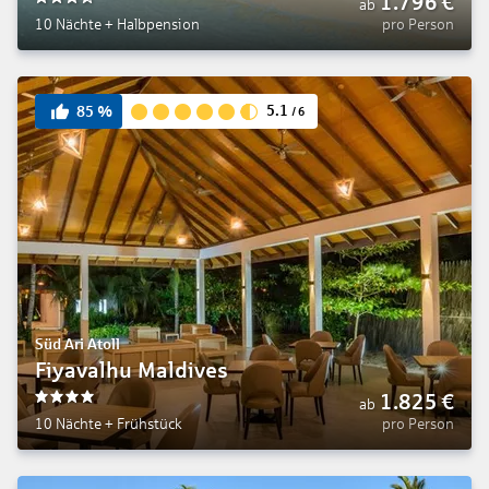
1.796
€
ab
3.5
10 Nächte
+
Halbpension
pro Person
5.1
85
%
/
6
Süd Ari Atoll
Fiyavalhu Maldives
1.825
€
ab
4
10 Nächte
+
Frühstück
pro Person