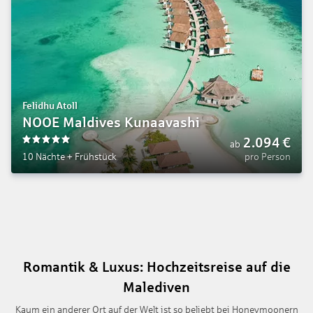
Felidhu Atoll
NOOE Maldives Kunaavashi
2.094
€
ab
5
10 Nächte
+
Frühstück
pro Person
Romantik & Luxus: Hochzeitsreise auf die
Malediven
Kaum ein anderer Ort auf der Welt ist so beliebt bei Honeymoonern