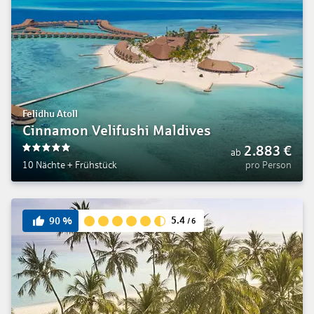
Felidhu Atoll
Cinnamon Velifushi Maldives
2.883
€
ab
5
10 Nächte
+
Frühstück
pro Person
5.4
90
%
/
6