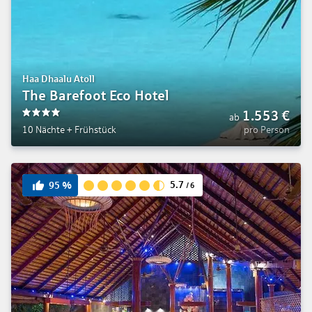
Haa Dhaalu Atoll
The Barefoot Eco Hotel
1.553
€
ab
4
10 Nächte
+
Frühstück
pro Person
5.7
95
%
/
6