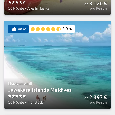
3.126
€
ab
4.5
10 Nächte
+
Alles Inklusive
pro Person
5.9
98
%
/
6
Lhaviyani Atoll
Jawakara Islands Maldives
2.397
€
ab
5
10 Nächte
+
Frühstück
pro Person