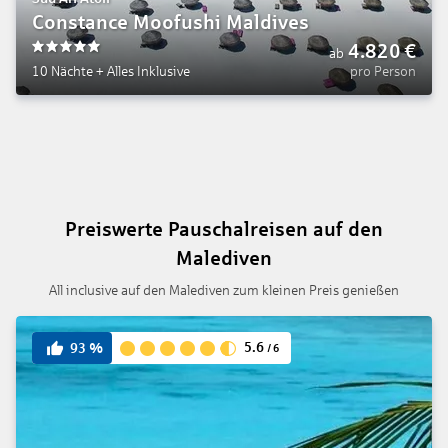
Constance Moofushi Maldives
4.820
€
ab
5
10 Nächte
+
Alles Inklusive
pro Person
Preiswerte Pauschalreisen auf den
Malediven
All inclusive auf den Malediven zum kleinen Preis genießen
5.6
93
%
/
6