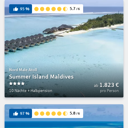
5.7
95
%
/
6
Nord Male Atoll
Summer Island Maldives
1.823
€
ab
4
10 Nächte
+
Halbpension
pro Person
5.8
97
%
/
6